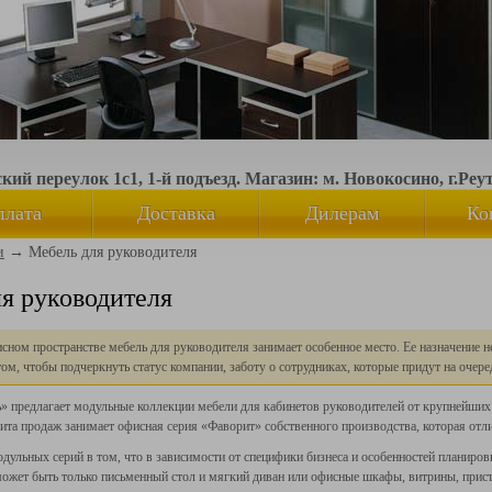
ий переулок 1с1, 1-й подъезд. Магазин: м. Новокосино, г.Реу
плата
Доставка
Дилерам
Ко
и
→
Мебель для руководителя
я руководителя
ном пространстве мебель для руководителя занимает особенное место. Ее назначение н
 том, чтобы подчеркнуть статус компании, заботу о сотрудниках, которые придут на оче
» предлагает модульные коллекции мебели для кабинетов руководителей от крупнейших р
ита продаж занимает офисная серия
«Фаворит
» собственного производства, которая о
ульных серий в том, что в зависимости от специфики бизнеса и особенностей планиро
ожет быть только письменный стол и мягкий диван или офисные шкафы, витрины, прис