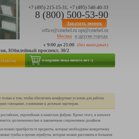
+7 (495) 215-15-31, +7 (495) 540-40-33
8 (800) 500-53-90
Заказать звонок
office@cmebel.ru
opt@cmebel.ru
Москва
и другие города
с 9:00 до 21:00
(без выходных)
тов, Юбилейный проспект, 30/2
нтакты
в корзине пока ничего нет :)
е только в том, чтобы обеспечить комфортные условия для работы
редное совещание, и внимание к деловым партнерам.
оссийских, европейских и азиатских фабрик. Кроме этого, в каталоге
тличается эргономичностью и лаконичным современным дизайном.
вки можно приобрести те предметы, которые необходимы конкретному
тавные тумбы и прочие атрибуты, которые можно расставить в большом