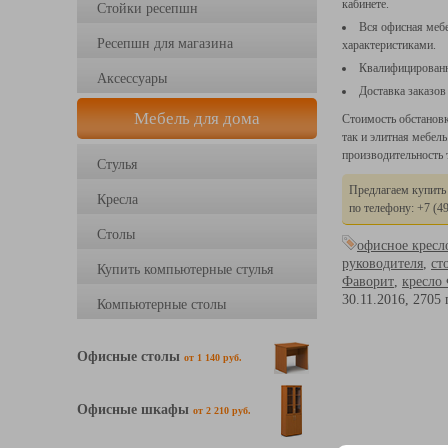
кабинете.
Стойки ресепшн
Вся офисная меб
Ресепшн для магазина
характеристиками.
Квалифицированн
Аксессуары
Доставка заказов
Мебель для дома
Стоимость обстановк
так и элитная мебел
производительность 
Стулья
Предлагаем купить
Кресла
по телефону: +7
(4
Столы
офисное кресл
руководителя
,
ст
Купить компьютерные стулья
Фаворит
,
кресло
30.11.2016,
2705
Компьютерные столы
Офисные столы
от 1 140 руб.
Офисные шкафы
от 2 210 руб.