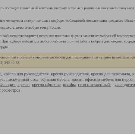
ель проходит тщательный контроль, поэтому оптовые и розничные покупатели получают
ые менеджеры окажут помощь в подборе необходимой комплектации предметов обстанов
 осуществляется в любую точку России.
и кабинета руководителя персонала или главы фирмы зависит от выбранной комплектации
ь. При подборе мебели для любого кабинета стоит не забыть выбрать для каждого сотру
труда.
 оптом или в розницу качественную мебель для руководителя по лучшим ценам. Для оф
95
) 540-40-33.
о
,
кресло для руководителя
,
кресло руководителя
,
кресло для персонала
,
к
ол.
,
письменный стол
,
офисная мебель
,
диван
,
офисная мебель для персон
 Фаворит
,
кресло
,
кресло офисное
,
шкафы
,
стол письменный
,
руководител
просмотров.