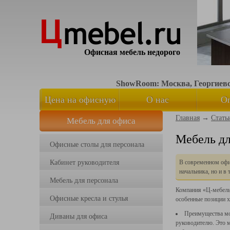
Офисная мебель недорого
ShowRoom: Москва, Георгиевск
Цена на офисную
О нас
О
Главная
→
Стать
Мебель для офиса
мебель
Мебель дл
Офисные столы для персонала
Кабинет руководителя
В современном офис
начальника, но и в
Мебель для персонала
Компания
«Ц
-мебель
Офисные кресла и стулья
особенные позиции х
Преимущества мод
Диваны для офиса
руководителю. Это м