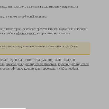
 предметы идеального качества с высокими эксплуатационными
ки с учетом потребностей заказчика.
, а также серии – в каталоге представлены как бюджетные коллекции,
дника удобное
офисное кресло
, которое поможет повысить
ормления заказа достаточно позвонить в компанию
«Ц
-мебель»
ресло персонала
,
стол
,
стол руководителя
,
стол для
ала
,
кресло для руководителя Фаворит
,
кресло руководителя
я стол
,
офисное кресло для персонала
,
тумбы
,
мебель