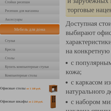
и зарубежных 
Стойки ресепшн
торговые наце
Ресепшн для магазина
Аксессуары
Доступная стои
Мебель для дома
выбирают офисн
характеристик
Стулья
на конкретную 
Кресла
Столы
с популярным
Купить компьютерные стулья
кожа;
Компьютерные столы
с каркасом и
Офисные столы
от 1 140 руб.
натурального де
с набором м
Офисные шкафы
от 2 210 руб.
наклона спинки