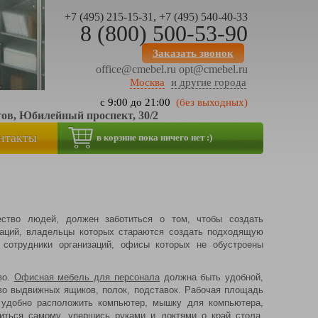
+7 (495) 215-15-31, +7 (495) 540-40-33
8 (800) 500-53-90
Заказать звонок
office@cmebel.ru
opt@cmebel.ru
Москва
и другие города
с 9:00 до 21:00
(без выходных)
тов, Юбилейный проспект, 30/2
нтакты
в корзине пока ничего нет :)
ство людей, должен заботиться о том, чтобы создать
заций, владельцы которых стараются создать подходящую
 сотрудники организаций, офисы которых не обустроены
во.
Офисная мебель для персонала
должна быть удобной,
во выдвижных ящиков, полок, подставок. Рабочая площадь
 удобно расположить компьютер, мышку для компьютера,
иться самому, упершись руками и локтями о край стола.