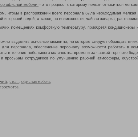
бор офисной мебели
– это процесс, к которому нельзя относиться легк
том, чтобы в распоряжении всего персонала была необходимая мелкая 
й и горячей водой, а также, по возможности, чайная заварка, раствори
бочих помещениях комфортную температуру, приобретя кондиционеры и
можно выделить основные моменты, на которые следует обращать внима
 для персонала
, обеспечение персоналу возможности работать в ко
боты в течение небольшого количества времени за чашкой горячего бод
и просьбам сотрудников по улучшению рабочей атмосферы, обустройс
очий
,
стол.
,
офисная мебель
просмотра.