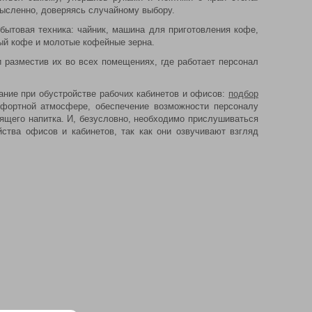
омысленно, доверяясь случайному выбору.
бытовая техника: чайник, машина для приготовления кофе,
мый кофе и молотые кофейные зерна.
 разместив их во всех помещениях, где работает персонал
ние при обустройстве рабочих кабинетов и офисов:
подбор
мфортной атмосфере, обеспечение возможности персоналу
рящего напитка. И, безусловно, необходимо прислушиваться
тва офисов и кабинетов, так как они озвучивают взгляд