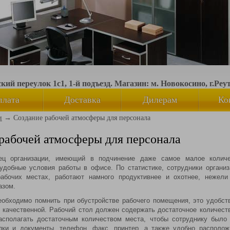
ий переулок 1с1, 1-й подъезд. Магазин: м. Новокосино, г.Реу
плата
Доставка
Дилерам
Ко
и
→
Создание рабочей атмосферы для персонала
рабочей атмосферы для персонала
ц организации, имеющий в подчинение даже самое малое количе
добные условия работы в офисе. По статистике, сотрудники органи
рабочих местах, работают намного продуктивнее и охотнее, нежели
азом.
еобходимо помнить при обустройстве рабочего помещения, это удобст
 качественной. Рабочий стол должен содержать достаточное количест
асполагать достаточным количеством места, чтобы сотруднику было
ки и документы, телефон, факс, принтер, а также удобно располож