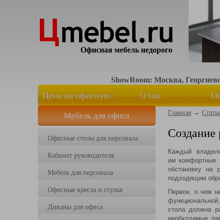
Офисная мебель недорого
ShowRoom: Москва, Георгиевск
Цена на офисную
О нас
О
Главная
→
Стать
Мебель для офиса
мебель
Создание 
Офисные столы для персонала
Каждый владеле
Кабинет руководителя
им комфортные у
обстановку на 
Мебель для персонала
подходящим обр
Офисные кресла и стулья
Первое, о чем н
функциональной,
Диваны для офиса
стола должна р
необходимые пап