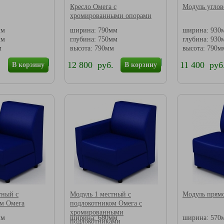
Кресло Омега с
Модуль углов
хромированными опорами
мм
ширина: 790мм
ширина: 930
мм
глубина: 750мм
глубина: 930
м
высота: 790мм
высота: 790м
.
12 800 руб.
11 400 руб
В корзину
В корзину
тный с
Модуль 1 местный с
Модуль прям
м Омега
подлокотником Омега с
хромированными
мм
ширина: 680мм
ширина: 570
подлокотниками