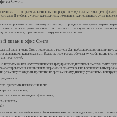
офиса Омега
посетители, — это приемная в стильном интерьере, поэтому кожаный диван для офиса с
ь компания Ц-мебель, с учетом характеристик помещения, корпоративного стиля и высок
почтение прочному и долговечному покрытию, которое длительное время сохранит перв
мещениях с большой проходимостью. Полотна кожи в этом случае являются оптимальны
общего оформления, гармонировать с окружающим интерьером.
ый диван в офис Омега
кожаный диван в офис Омега подходящего размера. Для небольших приемных принято за
ми модульными конструкциями. Важно не перегружать обстановку, чтобы исключить пре
для посетителей.
из натуральной или искусственной кожи традиционно подчеркивает высокий статус орган
о адаптироваться к значительным нагрузкам и самостоятельно восстанавливать перво
сты рекомендуют отдавать предпочтение эргономичному дизайну, устойчивым конструкц
 предложения:
ение, привлекательный внешний вид;
ккуратное исполнение;
ость кожаного дивана для офиса Омега;
ент моделей;
жбы.
 на заказ
, мягкая мебель может быть изготовлена по индивидуальному эскизу. Талантл
т, исходя из персональных предпочтений и возможностей заказчика. Результат нашей ра