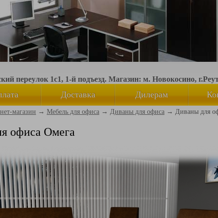
ий переулок 1с1, 1-й подъезд. Магазин: м. Новокосино, г.Реу
плата
Доставка
Дилерам
Ко
нет-магазин
→
Мебель для офиса
→
Диваны для офиса
→
Диваны для о
ля офиса Омега