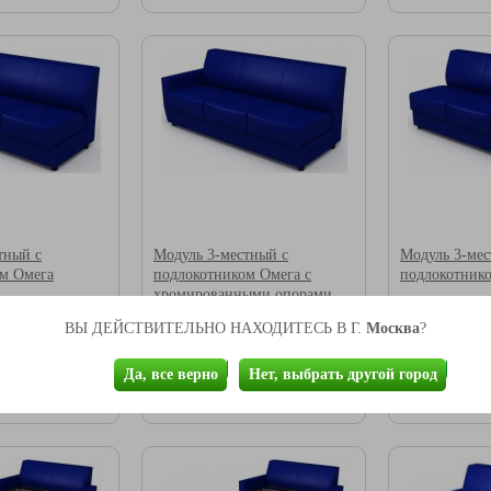
тный с
Модуль 3-местный с
Модуль 3-мес
м Омега
подлокотником Омега с
подлокотник
хромированными опорами
0мм
ширина: 1800мм
ширина: 170
мм
глубина: 750мм
глубина: 750
Москва
ВЫ ДЕЙСТВИТЕЛЬНО НАХОДИТЕСЬ В Г.
?
м
высота: 790мм
высота: 790м
Да, все верно
Нет, выбрать другой город
.
21 800 руб.
18 900 руб
В корзину
В корзину