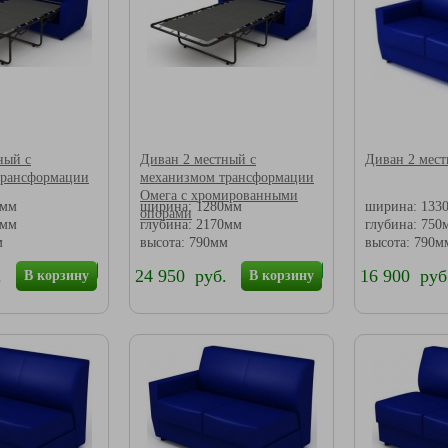
ный с
Диван 2 местный с
Диван 2 мес
трансформации
механизмом трансформации
Омега с хромированными
0мм
ширина: 1280мм
ширина: 133
опорами
0мм
глубина: 2170мм
глубина: 750
м
высота: 790мм
высота: 790м
.
24 950 руб.
16 900 руб
В корзину
В корзину