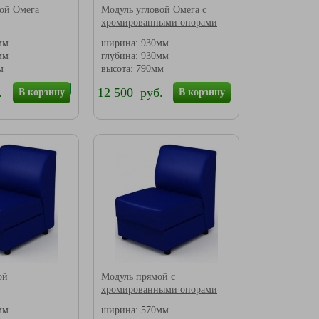
ой Омега
Модуль угловой Омега с
хромированными опорами
мм
ширина: 930мм
мм
глубина: 930мм
м
высота: 790мм
.
12 500 руб.
В корзину
В корзину
ой
Модуль прямой с
хромированными опорами
мм
ширина: 570мм