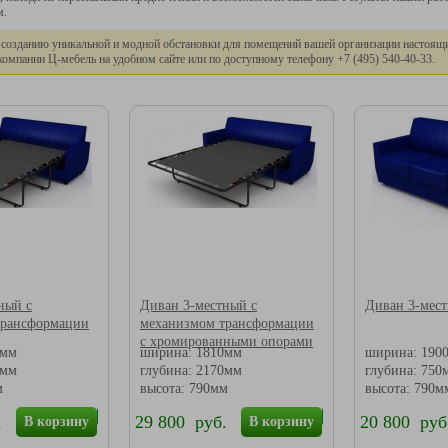
м.
 созданию уникальной и модной обстановки для помещений вашей организации настоящи
компании Ц-мебель на удобном сайте или по доступному телефону +7
(495
) 540-40-33.
ный с
Диван 3-местный с
Диван 3-мес
трансформации
механизмом трансформации
с хромированными опорами
0мм
ширина: 1810мм
ширина: 190
0мм
глубина: 2170мм
глубина: 750
м
высота: 790мм
высота: 790м
.
29 800 руб.
20 800 руб
В корзину
В корзину