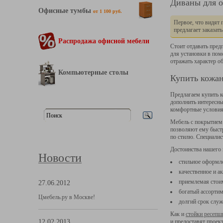
Диваны для 
Офисные тумбы
от 1 100 руб.
Первое, что видят 
предлагает заказат
Распродажа офисной мебели
Стоит отдавать пред
для установки в по
отражать характер 
Компьютерные столы
Купить кожан
Предлагаем купить 
дополнить интересны
комфортные условия 
Мебель с покрытием 
позволяют ему быстр
по стилю. Специали
Достоинства нашего
Новости
стильное оформл
качественное и а
приемлемая стоим
27.06.2012
богатый ассортим
Цмебель.ру в Москве!
долгий срок слу
Как и
стойки ресепшн
12.02.2013
и предоставят проек