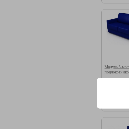
Модуль 3-мес
подлокотнико
ширина: 180
глубина: 750
высота: 790м
19 900 руб