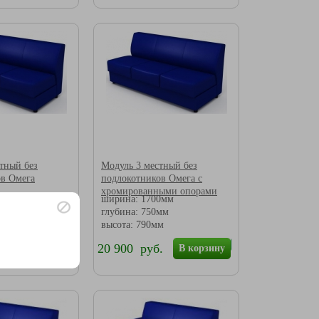
тный без
Модуль 3 местный без
ов Омега
подлокотников Омега с
хромированными опорами
0мм
ширина: 1700мм
мм
глубина: 750мм
м
высота: 790мм
.
20 900 руб.
В корзину
В корзину