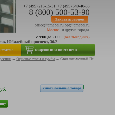
+7 (495) 215-15-31, +7 (495) 540-40-33
8 (800) 500-53-90
Заказать звонок
office@cmebel.ru
opt@cmebel.ru
Москва
и другие города
с 9:00 до 21:00
(без выходных)
тов, Юбилейный проспект, 30/2
нтакты
в корзине пока ничего нет :)
рестиж
→
Офисные столы и тумбы
→
Стол письменный Пс
Узнать больше о товаре
уб.
зину