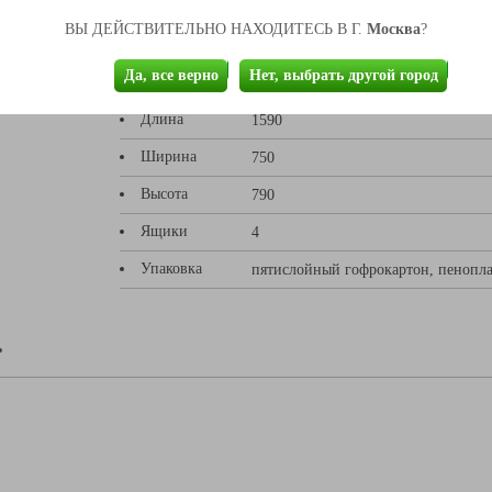
Москва
Толщина
ВЫ ДЕЙСТВИТЕЛЬНО НАХОДИТЕСЬ В Г.
?
столешницы
26
Да, все верно
Нет, выбрать другой город
Кромка
Натуральный шпон
Длина
1590
Ширина
750
Высота
790
Ящики
4
Упаковка
пятислойный гофрокартон, пенопла