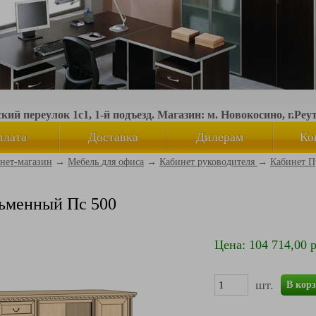
ий переулок 1с1, 1-й подъезд. Магазин: м. Новокосино, г.Реу
плата
Доставка
Дилерам
Ко
нет-магазин
→
Мебель для офиса
→
Кабинет руководителя
→
Кабинет П
ьменный Пс 500
Цена: 104 714,00 р
шт.
В кор