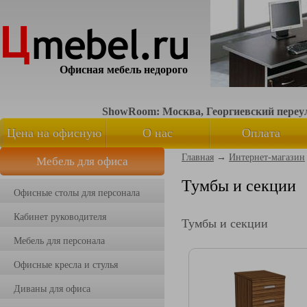
Офисная мебель недорого
ShowRoom: Москва, Георгиевский переуло
Цена на офисную
О нас
Оплата
Главная
→
Интернет-магазин
Мебель для офиса
мебель
Тумбы и секции
Офисные столы для персонала
Кабинет руководителя
Тумбы и секции
Мебель для персонала
Офисные кресла и стулья
Диваны для офиса