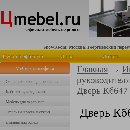
Офисная мебель недорого
ShowRoom: Москва, Георгиевский переуло
Цена на офисную
О нас
Оплата
Главная
→
И
Мебель для офиса
мебель
руководител
Офисные столы для персонала
Дверь Кб647
Кабинет руководителя
Мебель для персонала
Дверь Кб
Офисные кресла и стулья
Диваны для офиса