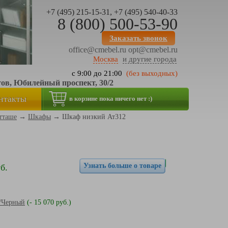
+7 (495) 215-15-31, +7 (495) 540-40-33
8 (800) 500-53-90
Заказать звонок
office@cmebel.ru
opt@cmebel.ru
Москва
и другие города
с 9:00 до 21:00
(без выходных)
тов, Юбилейный проспект, 30/2
нтакты
в корзине пока ничего нет :)
тташе
→
Шкафы
→
Шкаф низкий Ат312
Узнать больше о товаре
б.
я/Черный
(- 15 070 руб.)