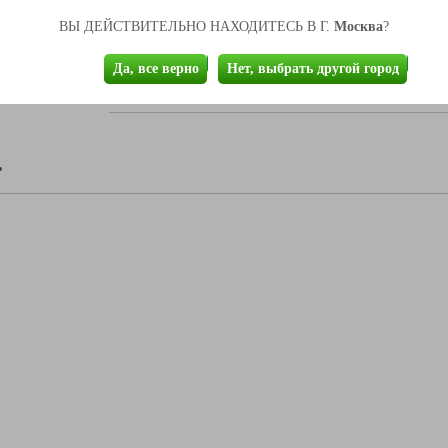
Москва
Глубина
ВЫ ДЕЙСТВИТЕЛЬНО НАХОДИТЕСЬ В Г.
?
480
Толщина каркаса
25
Да, все верно
Нет, выбрать другой город
Упаковка
пятислойный гофрокартон, защитные