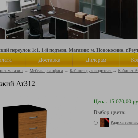
ий переулок 1с1, 1-й подъезд. Магазин: м. Новокосино, г.Реу
плата
Доставка
Дилерам
Ко
нет-магазин
→
Мебель для офиса
→
Кабинет руководителя
→
Кабинет А
зкий Ат312
Цена: 15 070,00 ру
Выбор цвета:
Радика темна