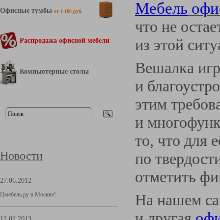
Мебель
офи
Офисные тумбы
от 1 100 руб.
что не оста
из этой сит
Распродажа офисной мебели
Вешалка игр
Компьютерные столы
и благоустр
этим требов
и многофунк
то, что для 
Новости
по твердост
отметить фи
27.06.2012
Цмебель.ру в Москве!
На нашем са
и другая
офи
12.02.2013