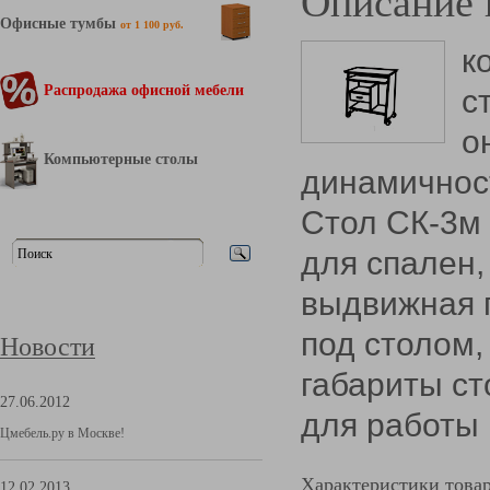
Описание 
Офисные тумбы
от 1 100 руб.
к
Распродажа офисной мебели
с
о
Компьютерные столы
динамичнос
Стол СК-3м
для спален,
выдвижная п
под столом,
Новости
габариты ст
27.06.2012
для работы 
Цмебель.ру в Москве!
Характеристики това
12.02.2013